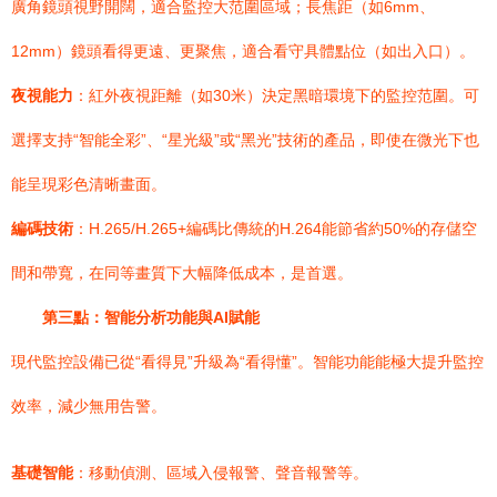
廣角鏡頭視野開闊，適合監控大范圍區域；長焦距（如6mm、
12mm）鏡頭看得更遠、更聚焦，適合看守具體點位（如出入口）。
夜視能力
：紅外夜視距離（如30米）決定黑暗環境下的監控范圍。可
選擇支持“智能全彩”、“星光級”或“黑光”技術的產品，即使在微光下也
能呈現彩色清晰畫面。
編碼技術
：H.265/H.265+編碼比傳統的H.264能節省約50%的存儲空
間和帶寬，在同等畫質下大幅降低成本，是首選。
第三點：智能分析功能與AI賦能
現代監控設備已從“看得見”升級為“看得懂”。智能功能能極大提升監控
效率，減少無用告警。
基礎智能
：移動偵測、區域入侵報警、聲音報警等。