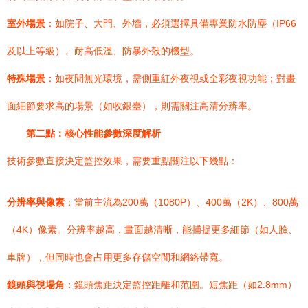
室外場景
：如院子、大門、外墻，必須選擇具備專業防水防塵（IP66
及以上等級）、耐高低溫、防暴外殼的機型。
特殊場景
：如夜間無光環境，需側重紅外夜視或全彩夜視功能；對畫
面細節要求高的場景（如收銀臺），則需關注高清分辨率。
第二點：核心性能參數深度解析
技術參數直接決定監控效果，需要重點關注以下幾點：
分辨率與像素
：當前主流為200萬（1080P）、400萬（2K）、800萬
（4K）像素。分辨率越高，畫面越清晰，能捕捉更多細節（如人臉、
車牌），但同時也會占用更多存儲空間和網絡帶寬。
鏡頭與視場角
：鏡頭焦距決定監控距離和范圍。短焦距（如2.8mm）