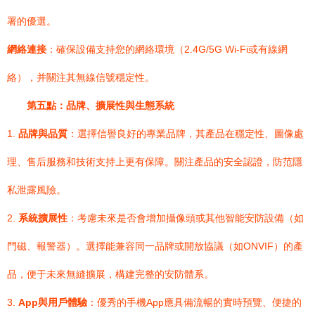
署的優選。
網絡連接
：確保設備支持您的網絡環境（2.4G/5G Wi-Fi或有線網
絡），并關注其無線信號穩定性。
第五點：品牌、擴展性與生態系統
1.
品牌與品質
：選擇信譽良好的專業品牌，其產品在穩定性、圖像處
理、售后服務和技術支持上更有保障。關注產品的安全認證，防范隱
私泄露風險。
2.
系統擴展性
：考慮未來是否會增加攝像頭或其他智能安防設備（如
門磁、報警器）。選擇能兼容同一品牌或開放協議（如ONVIF）的產
品，便于未來無縫擴展，構建完整的安防體系。
3.
App與用戶體驗
：優秀的手機App應具備流暢的實時預覽、便捷的