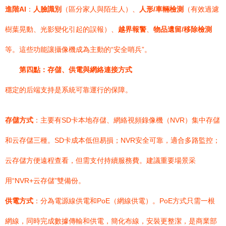
進階AI
：
人臉識別
（區分家人與陌生人）、
人形/車輛檢測
（有效過濾
樹葉晃動、光影變化引起的誤報）、
越界報警
、
物品遺留/移除檢測
等。這些功能讓攝像機成為主動的“安全哨兵”。
第四點：存儲、供電與網絡連接方式
穩定的后端支持是系統可靠運行的保障。
存儲方式
：主要有SD卡本地存儲、網絡視頻錄像機（NVR）集中存儲
和云存儲三種。SD卡成本低但易損；NVR安全可靠，適合多路監控；
云存儲方便遠程查看，但需支付持續服務費。建議重要場景采
用“NVR+云存儲”雙備份。
供電方式
：分為電源線供電和PoE（網線供電）。PoE方式只需一根
網線，同時完成數據傳輸和供電，簡化布線，安裝更整潔，是商業部