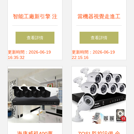
智能工廠新引擎 注
當機器視覺走進工
塑中央供料系統如
業智能 博觀智能探
查看詳情
查看詳情
何撬動汽車制造業
索新基建之下的全
更新時間：2026-06-19
更新時間：2026-06-19
16:35:32
22:15:16
新動能
景AI實踐之路
海康威視400萬
ZOSI 監控設備 全