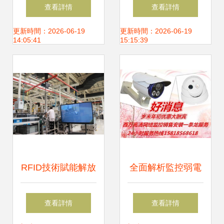
構筑安全防線，賦
安——從星際控股
查看詳情
查看詳情
能高效管理
集團看現代警用裝
更新時間：2026-06-19
更新時間：2026-06-19
14:05:41
15:15:39
備新趨勢
RFID技術賦能解放
全面解析監控弱電
動力 打造重型發動
工程 從施工、報價
查看詳情
查看詳情