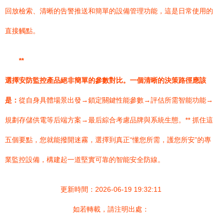
回放檢索、清晰的告警推送和簡單的設備管理功能，這是日常使用的
直接觸點。
**
選擇安防監控產品絕非簡單的參數對比。一個清晰的決策路徑應該
是：
從自身具體場景出發→鎖定關鍵性能參數→評估所需智能功能→
規劃存儲供電等后端方案→最后綜合考慮品牌與系統生態。** 抓住這
五個要點，您就能撥開迷霧，選擇到真正“懂您所需，護您所安”的專
業監控設備，構建起一道堅實可靠的智能安全防線。
更新時間：2026-06-19 19:32:11
如若轉載，請注明出處：